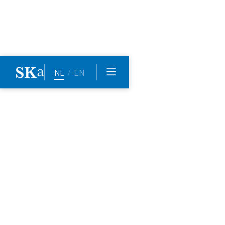
/
NL
EN