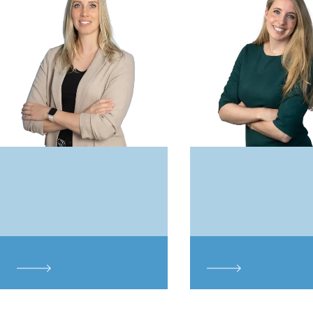
Mendy
Dibbets
Lisa
van
Dolen
Advocaat
Advocaat