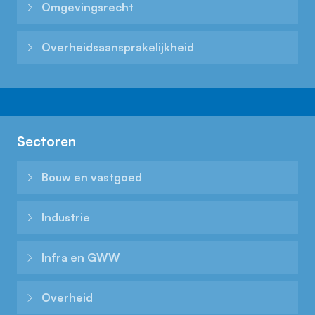
Omgevingsrecht
Overheids­aansprakelijkheid
Sectoren
Bouw en vastgoed
Industrie
Infra en GWW
Overheid