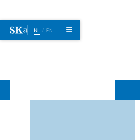
Home
Het team
Marc Marcusse
/
NL
EN
Marc
Marcusse
Marc is gespecialiseerd in ontwikkeling, financiering en
exploitatie van duurzame energie projecten, zoals het