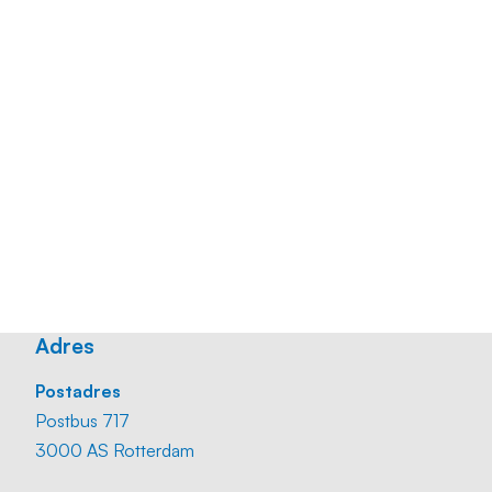
Mobiel:
+31 6 30 21 65 72
Email:
j.hoekstra@straatmankoster.nl
Kantoor:
+31 10 24 00 447
CV
Download
Business card
Download
Adres
Postadres
Postbus 717
3000 AS Rotterdam