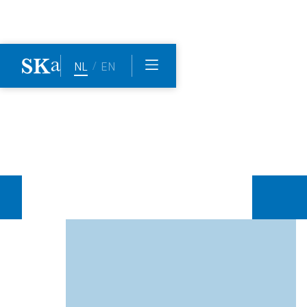
Home
Het team
Joost Hoekstra
/
NL
EN
Joost
Hoekstra
Joost Hoekstra is gespecialiseerd in gebieds- en
projectontwikkeling, omgevingsrecht (waaronder