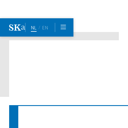
/
NL
EN
Nieuws
Succesvolle Ronde Tafel van 
SKa over energie-opgaven en 
gebiedsontwikkeling
Datum:
27.5.2025
Auteur
Gijs van Midden