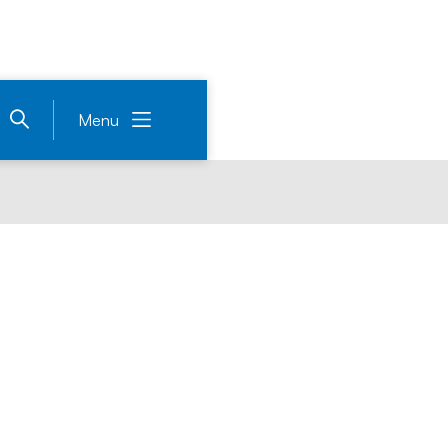
Menu
rdam mocht 
 gebruik weigeren, 
de vergunningen voo