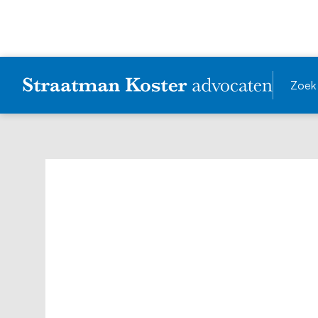
Zoek
Blogs
Gemeente Amste
toestemming voor
ondanks verleen